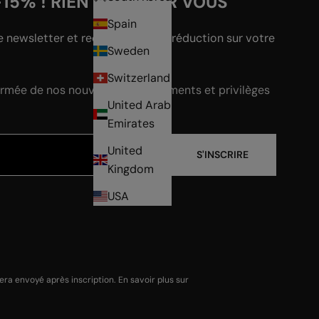
-15% ! RIEN QUE POUR VOUS
Spain
e newsletter et recevez -15% de réduction sur votre
Sweden
Switzerland
ormée de nos nouveautés, événements et privilèges
United Arab
Emirates
United
S'INSCRIRE
Kingdom
USA
a envoyé après inscription. En savoir plus sur