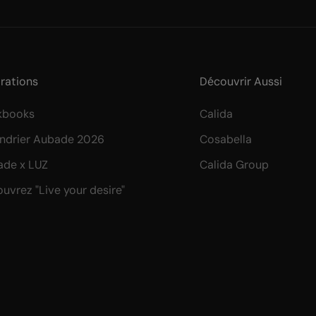
irations
Découvrir Aussi
kbooks
Calida
ndrier Aubade 2026
Cosabella
de x LUZ
Calida Group
uvrez "Live your desire"