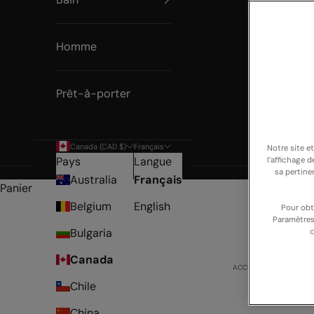
Homme
Prêt-à-porter
Canada (CAD $)
Français
Notre site e
Pays
Langue
l’affichage 
sa pertine
Australia
Français
Panier
Belgium
English
Pour obt
Paramètres
Bulgaria
c
Canada
ACCUEIL
SHOP
SOL
Chile
China