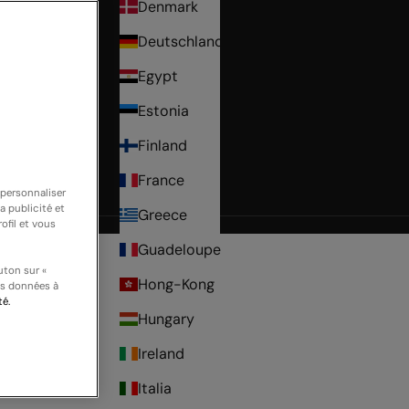
Denmark
Deutschland
Egypt
Estonia
Finland
France
 personnaliser
a publicité et
Greece
r
ofil et vous
Guadeloupe
uton sur «
Hong-Kong
os données à
té.
Hungary
Ireland
Italia