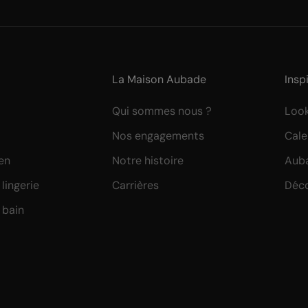
La Maison Aubade
Insp
Qui sommes nous ?
Loo
Nos engagements
Cale
ien
Notre histoire
Auba
lingerie
Carrières
Déco
 bain