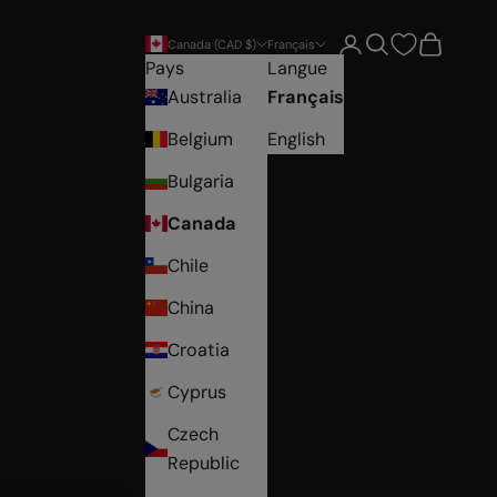
Ouvrir le compte ut
Ouvrir la recher
Voir le pa
Canada (CAD $)
Français
Pays
Langue
Australia
Français
Belgium
English
Bulgaria
Canada
Chile
China
Croatia
Cyprus
Czech
Republic