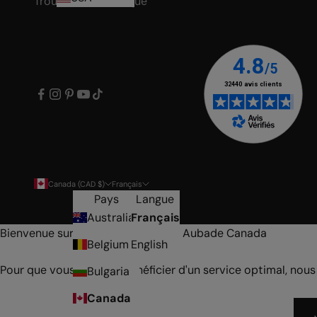
Trouver une boutique
Canada (CAD $)
Français
Pays
Langue
Australia
Français
Bienvenue sur la boutique en ligne Aubade Canada
Belgium
English
Pour que vous puissiez bénéficier d'un service optimal, nous
Bulgaria
Canada