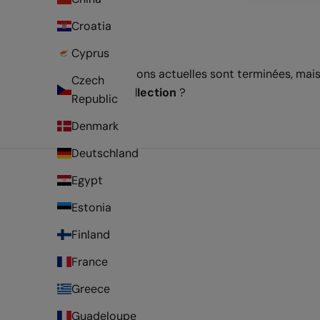
Croatia
Cyprus
Nos promotions actuelles sont terminées, mais 
Czech
nouvelle collection
?
Republic
Denmark
Deutschland
Egypt
Estonia
Finland
France
Greece
Guadeloupe