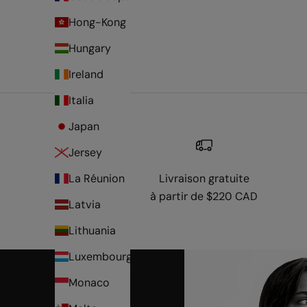
Hong-Kong
Hungary
Ireland
Italia
Japan
Jersey
La Réunion
Livraison gratuite
à partir de $220 CAD
Latvia
Lithuania
Luxembourg
Monaco