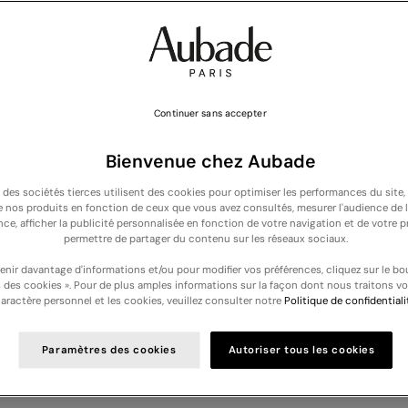
Continuer sans accepter
Bienvenue chez Aubade
t des sociétés tierces utilisent des cookies pour optimiser les performances du site,
de nos produits en fonction de ceux que vous avez consultés, mesurer l'audience de l
NOUVELLE COLLECTION : Découvrez nos nouveautés lingerie et nuit -
Découvri
nce, afficher la publicité personnalisée en fonction de votre navigation et de votre pr
permettre de partager du contenu sur les réseaux sociaux.
Votre panier est vide
enir davantage d'informations et/ou pour modifier vos préférences, cliquez sur le bo
 des cookies ». Pour de plus amples informations sur la façon dont nous traitons v
aractère personnel et les cookies, veuillez consulter notre
Politique de confidentiali
DES - HOMME
Soldes - Homme
Paramètres des cookies
Autoriser tous les cookies