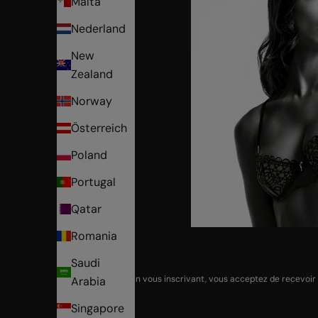
Malta
Nederland
New
Zealand
Norway
Österreich
Poland
Portugal
Qatar
Romania
Saudi
En vous inscrivant, vous acceptez de recevoir
Arabia
Singapore