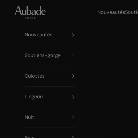
Passer au contenu
Aubade Paris
Nouveautés
Souti
Nouveautés
Soutiens-gorge
Culottes
Lingerie
Nuit
Bain