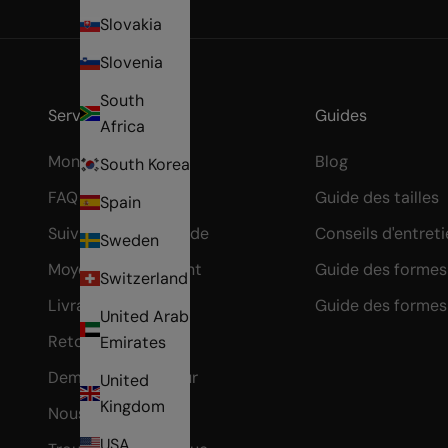
Slovakia
Slovenia
South
Services & Aide
Guides
Africa
Mon Compte
Blog
South Korea
FAQ
Guide des tailles
Spain
Suivre ma commande
Conseils d'entret
Sweden
Moyens de paiement
Guide des formes 
Switzerland
Livraison
Guide des formes
United Arab
Retours
Emirates
Demander un retour
United
Kingdom
Nous contacter
USA