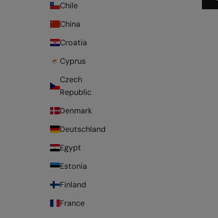
Chile
China
Croatia
Cyprus
Czech
Republic
Denmark
Deutschland
Egypt
Estonia
Finland
France