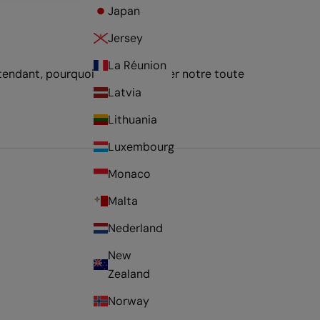
Japan
Jersey
La Réunion
ttendant, pourquoi ne pas explorer notre toute
Latvia
Lithuania
Luxembourg
Monaco
Malta
Nederland
New
Zealand
Norway