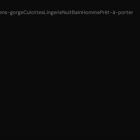
ens-gorge
Culottes
Lingerie
Nuit
Bain
Homme
Prêt-à-porter