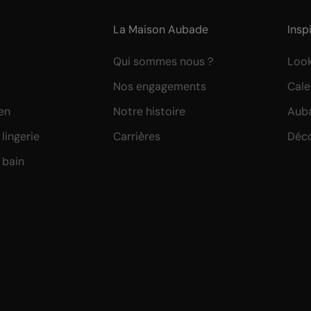
La Maison Aubade
Insp
Qui sommes nous ?
Loo
Nos engagements
Cale
ien
Notre histoire
Auba
lingerie
Carrières
Déco
 bain