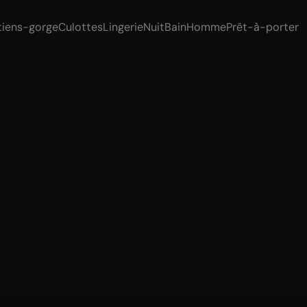
tiens-gorge
Culottes
Lingerie
Nuit
Bain
Homme
Prêt-à-porter