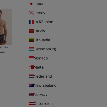
Japan
Jersey
La Réunion
Latvia
Lithuania
autés
Luxembourg
mme
Monaco
Malta
Nederland
New Zealand
Norway
Österreich