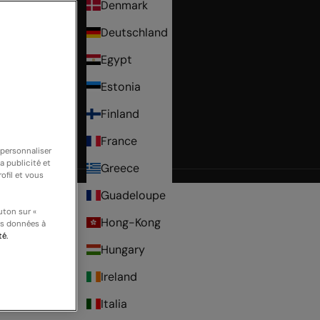
Denmark
Deutschland
Egypt
Estonia
Finland
France
 personnaliser
a publicité et
Greece
r
ofil et vous
Guadeloupe
uton sur «
Hong-Kong
os données à
té.
Hungary
Ireland
Italia