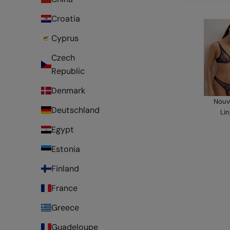
Croatia
Cyprus
Czech
Republic
Denmark
Nouv
Deutschland
Lin
Egypt
Estonia
Finland
France
Greece
Guadeloupe