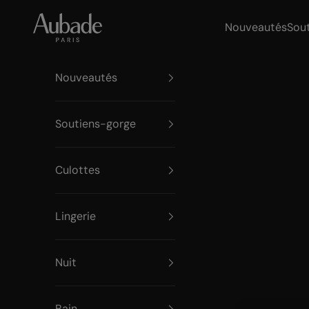
Passer au contenu
Aubade Paris
Nouveautés
Sou
Nouveautés
Soutiens-gorge
Culottes
Lingerie
Nuit
Bain