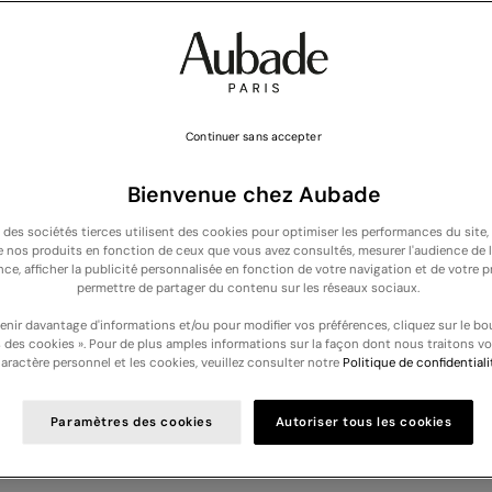
Continuer sans accepter
Bienvenue chez Aubade
t des sociétés tierces utilisent des cookies pour optimiser les performances du site,
de nos produits en fonction de ceux que vous avez consultés, mesurer l'audience de l
NOUVELLE COLLECTION : Découvrez nos nouveautés lingerie et nuit -
Découvri
nce, afficher la publicité personnalisée en fonction de votre navigation et de votre pr
permettre de partager du contenu sur les réseaux sociaux.
Votre panier est vide
enir davantage d'informations et/ou pour modifier vos préférences, cliquez sur le bo
 des cookies ». Pour de plus amples informations sur la façon dont nous traitons v
aractère personnel et les cookies, veuillez consulter notre
Politique de confidentiali
Nouveautés Bain
Paramètres des cookies
Autoriser tous les cookies