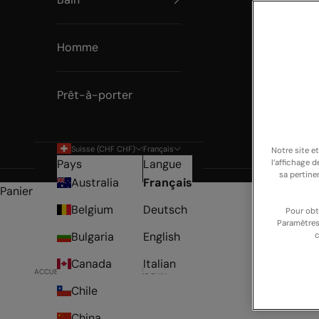
Homme
Prêt-à-porter
Suisse (CHF CHF)
Français
Notre site e
Pays
Langue
l’affichage 
sa pertine
Australia
Français
Panier
Belgium
Deutsch
Pour obt
Paramètres
Bulgaria
English
c
Canada
Italian
ACCUEIL
SHOP
NOUVEAUTÉS BAIN
Chile
China