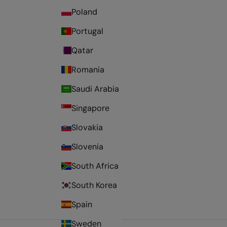
Poland
Portugal
Qatar
Romania
Saudi Arabia
Singapore
Slovakia
Slovenia
South Africa
South Korea
Spain
Sweden