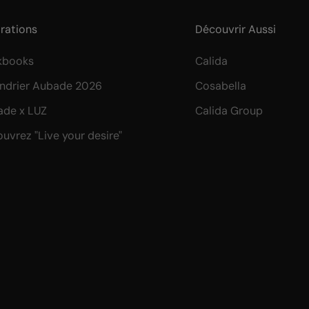
irations
Découvrir Aussi
kbooks
Calida
ndrier Aubade 2026
Cosabella
de x LUZ
Calida Group
uvrez "Live your desire"