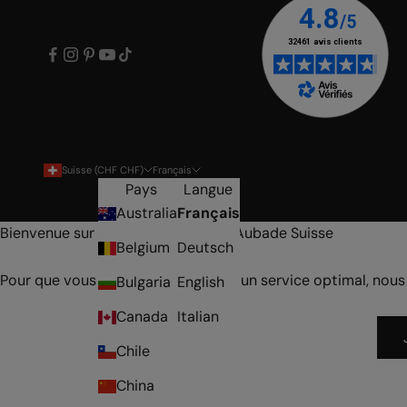
Suisse (CHF CHF)
Français
Pays
Langue
Australia
Français
Bienvenue sur la boutique en ligne Aubade Suisse
Belgium
Deutsch
Pour que vous puissiez bénéficier d'un service optimal, nous
Bulgaria
English
Canada
Italian
Chile
China