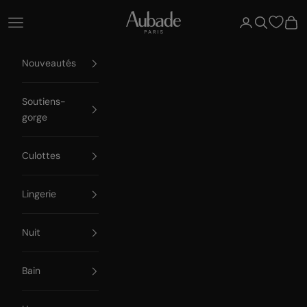
Passer au contenu
Aubade Paris
Ouvrir la navigation
Ouvrir le compte
Ouvrir la re
Voir 
Nouveautés
Soutiens-
gorge
Culottes
Lingerie
Nuit
Bain