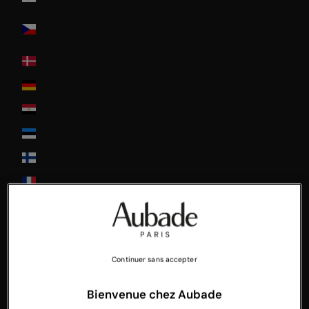
Czech
Republic
Denmark
Deutschland
Egypt
Estonia
Finland
France
Greece
Guadeloupe
Hong-Kong
Continuer sans accepter
Hungary
Bienvenue chez Aubade
Ireland