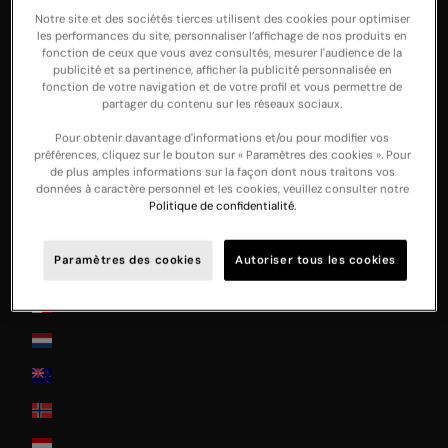
Notre site et des sociétés tierces utilisent des cookies pour optimiser
Italia
les performances du site, personnaliser l’affichage de nos produits en
fonction de ceux que vous avez consultés, mesurer l'audience de la
Japan
publicité et sa pertinence, afficher la publicité personnalisée en
fonction de votre navigation et de votre profil et vous permettre de
Jersey
partager du contenu sur les réseaux sociaux.
La Réunion
Pour obtenir davantage d'informations et/ou pour modifier vos
préférences, cliquez sur le bouton sur « Paramètres des cookies ». Pour
Latvia
de plus amples informations sur la façon dont nous traitons vos
données à caractère personnel et les cookies, veuillez consulter notre
Lithuania
Politique de confidentialité.
Luxembourg
Paramètres des cookies
Autoriser tous les cookies
Monaco
Malta
Nederland
New Zealand
Norway
Österreich