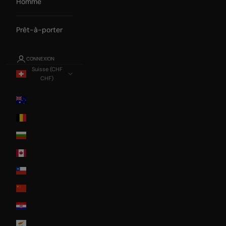
Homme
Prêt-à-porter
CONNEXION
Suisse (CHF
CHF)
Pays
Australia
Belgium
Bulgaria
Canada
Chile
China
Croatia
Cyprus