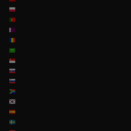
Poland
Portugal
Qatar
Romania
Saudi Arabia
Singapore
Slovakia
Slovenia
South Africa
South Korea
Spain
Sweden