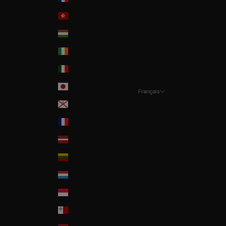
Hong-Kong
Hungary
Ireland
Italia
Japan
Français
Langue
Jersey
Français
La Réunion
Deutsch
Latvia
English
Lithuania
Italian
Luxembourg
Monaco
Malta