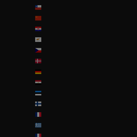
Chile
China
Croatia
Cyprus
Czech Republic
Denmark
Deutschland
Egypt
Estonia
Finland
France
Greece
Guadeloupe