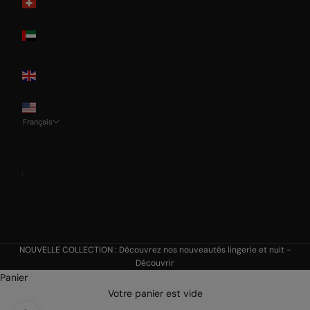
Switzerland
United Arab
Emirates
United
Kingdom
USA
Français
Langue
Français
Deutsch
English
Italian
NOUVELLE COLLECTION : Découvrez nos nouveautés lingerie et nuit -
Découvrir
Panier
Votre panier est vide