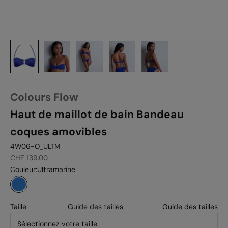
Colours Flow
Haut de maillot de bain Bandeau
coques amovibles
4W06-O_ULTM
Prix de vente
CHF 139.00
Couleur:
Ultramarine
Ultramarine
Taille:
Guide des tailles
Guide des tailles
Sélectionnez votre taille