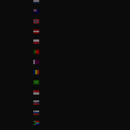
Nederland
New Zealand
Norway
Österreich
Poland
Portugal
Qatar
Romania
Saudi Arabia
Singapore
Slovakia
Slovenia
South Africa