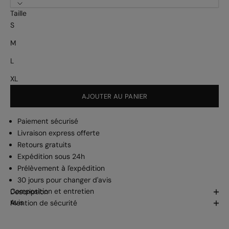
Taille
S
M
L
XL
AJOUTER AU PANIER
Paiement sécurisé
Livraison express offerte
Retours gratuits
Expédition sous 24h
Prélèvement à l'expédition
30 jours pour changer d'avis
Composition et entretien
Description
Avis
Mention de sécurité