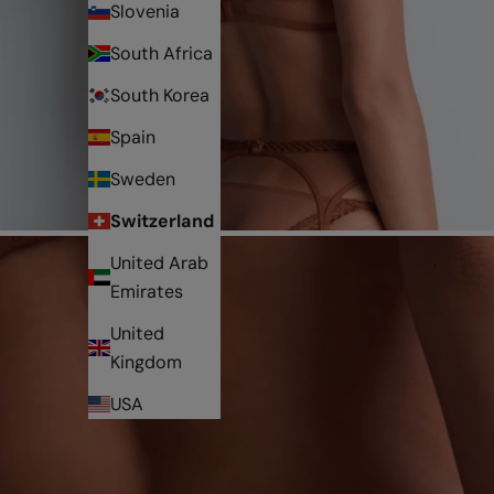
Slovenia
South Africa
South Korea
Spain
Sweden
Switzerland
United Arab
Emirates
United
Kingdom
USA