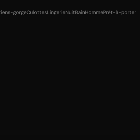
tiens-gorge
Culottes
Lingerie
Nuit
Bain
Homme
Prêt-à-porter