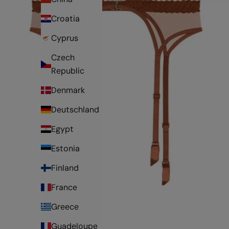
Croatia
Cyprus
Czech
Republic
Denmark
Deutschland
Egypt
Estonia
Finland
France
Greece
Guadeloupe