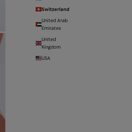
Switzerland
United Arab
Emirates
United
Kingdom
USA