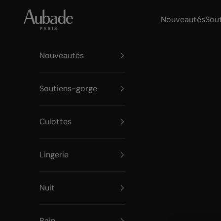
Passer au contenu
Aubade Paris
Nouveautés
Sou
Nouveautés
Soutiens-gorge
Culottes
Lingerie
Nuit
Bain