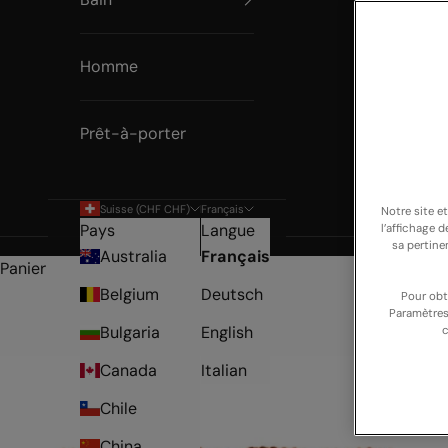
Homme
Prêt-à-porter
Suisse (CHF CHF)
Français
Notre site e
Pays
Langue
l’affichage 
sa pertine
Australia
Français
Panier
Belgium
Deutsch
Pour obt
Paramètres
Bulgaria
English
c
Canada
Italian
Chile
China