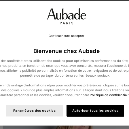
Continuer sans accepter
Bienvenue chez Aubade
t des sociétés tierces utilisent des cookies pour optimiser les performances du site,
de nos produits en fonction de ceux que vous avez consultés, mesurer l'audience de l
NOUVELLE COLLECTION : Découvrez nos nouveautés lingerie et nuit -
Découvri
nce, afficher la publicité personnalisée en fonction de votre navigation et de votre pr
permettre de partager du contenu sur les réseaux sociaux.
Votre panier est vide
enir davantage d'informations et/ou pour modifier vos préférences, cliquez sur le bo
 des cookies ». Pour de plus amples informations sur la façon dont nous traitons v
aractère personnel et les cookies, veuillez consulter notre
Politique de confidentiali
Paramètres des cookies
Autoriser tous les cookies