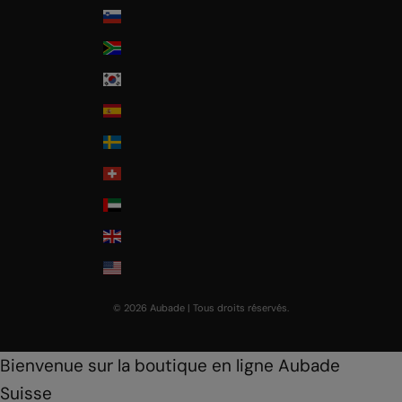
Slovenia
South Africa
South Korea
Spain
Sweden
Switzerland
United Arab Emirates
United Kingdom
USA
© 2026 Aubade | Tous droits réservés.
Bienvenue sur la boutique en ligne Aubade
Suisse