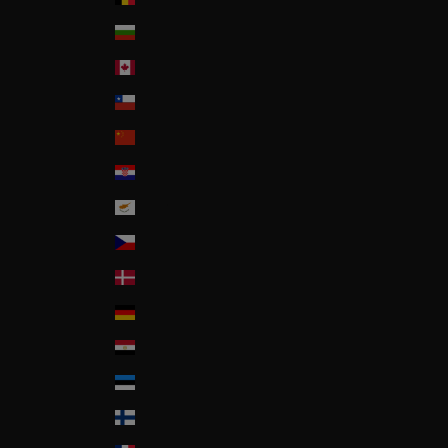
Bulgaria
Canada
Chile
China
Croatia
Cyprus
Czech Republic
Denmark
Deutschland
Egypt
Estonia
Finland