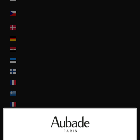
Czech
Republic
Denmark
Deutschland
Egypt
Estonia
Finland
France
Greece
Guadeloupe
Hong-Kong
Hungary
Ireland