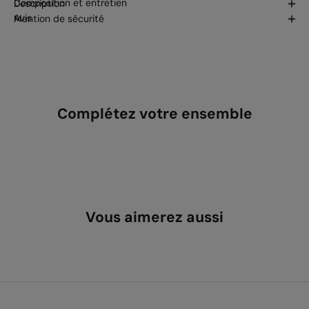
Composition et entretien
Description
Avis
Mention de sécurité
Complétez votre ensemble
Vous aimerez aussi