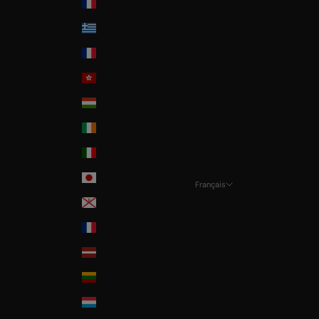
France
Greece
Guadeloupe
Hong-Kong
Hungary
Ireland
Italia
Japan
Français
Langue
Jersey
Français
La Réunion
Deutsch
Latvia
English
Lithuania
Italian
Luxembourg