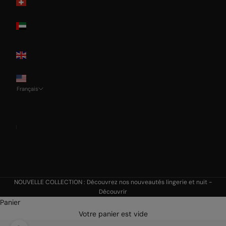
Switzerland
United Arab
Emirates
United
Kingdom
USA
Français
Langue
Français
Deutsch
English
Italian
NOUVELLE COLLECTION : Découvrez nos nouveautés lingerie et nuit -
Découvrir
Panier
Votre panier est vide