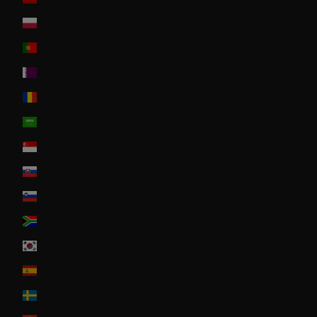
Poland
Portugal
Qatar
Romania
Saudi Arabia
Singapore
Slovakia
Slovenia
South Africa
South Korea
Spain
Sweden