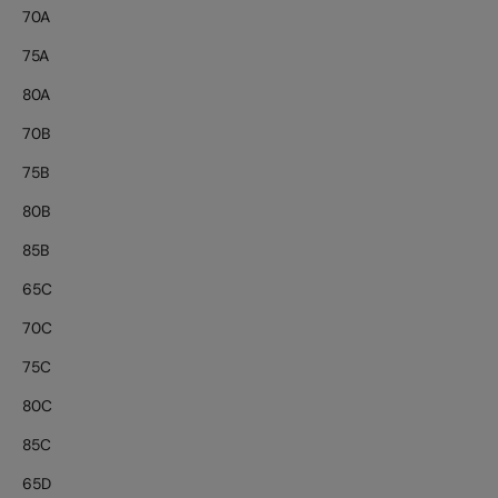
70A
75A
80A
70B
75B
80B
85B
65C
70C
75C
80C
85C
65D