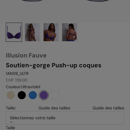
Illusion Fauve
Soutien-gorge Push-up coques
1AN08_ULTR
Prix de vente
CHF 159.00
Couleur:
Ultraviolet
Thé Blanc
Black
Bleu crépuscule
Ultraviolet
White
Taille:
Guide des tailles
Guide des tailles
Sélectionnez votre taille
Taille