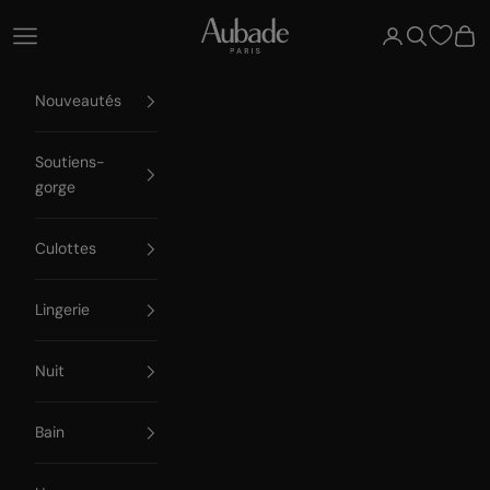
Passer au contenu
Aubade Paris
Ouvrir la navigation
Ouvrir le compte
Ouvrir la re
Voir 
Nouveautés
Soutiens-
gorge
Culottes
Lingerie
Nuit
Bain