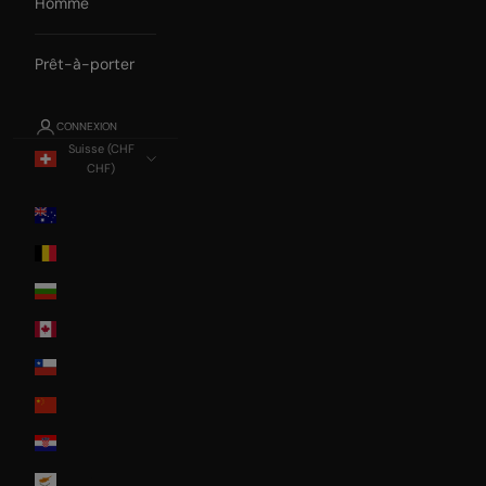
Homme
Prêt-à-porter
CONNEXION
Suisse (CHF
CHF)
Pays
Australia
Belgium
Bulgaria
Canada
Chile
China
Croatia
Cyprus