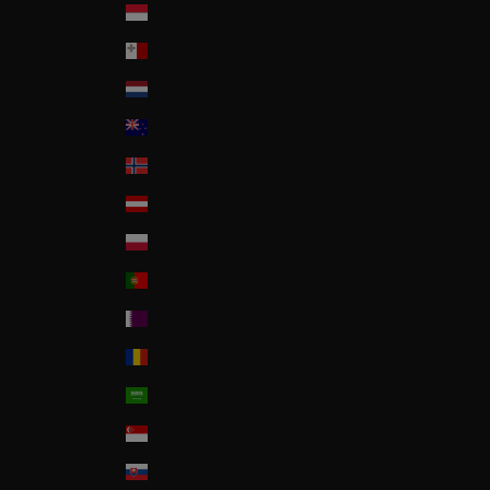
Monaco
Malta
Nederland
New Zealand
Norway
Österreich
Poland
Portugal
Qatar
Romania
Saudi Arabia
Singapore
Slovakia