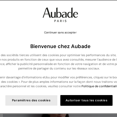
Continuer sans accepter
Bienvenue chez Aubade
t des sociétés tierces utilisent des cookies pour optimiser les performances du site,
de nos produits en fonction de ceux que vous avez consultés, mesurer l'audience de l
NOUVELLE COLLECTION : Découvrez nos nouveautés lingerie et nuit -
Découvri
nce, afficher la publicité personnalisée en fonction de votre navigation et de votre pr
permettre de partager du contenu sur les réseaux sociaux.
Votre panier est vide
enir davantage d'informations et/ou pour modifier vos préférences, cliquez sur le bo
 des cookies ». Pour de plus amples informations sur la façon dont nous traitons v
aractère personnel et les cookies, veuillez consulter notre
Politique de confidentiali
Paramètres des cookies
Autoriser tous les cookies