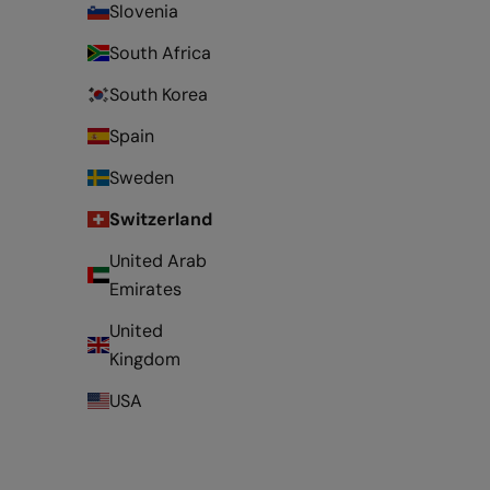
Slovenia
South Africa
South Korea
Spain
Sweden
Switzerland
United Arab
Emirates
United
Kingdom
USA