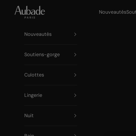
Passer au contenu
Aubade Paris
Nouveautés
Sou
Nouveautés
Soutiens-gorge
Culottes
Lingerie
Nuit
Bain