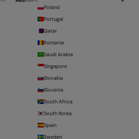
Avis
Poland
Portugal
Qatar
Romania
Saudi Arabia
Singapore
Slovakia
Slovenia
South Africa
South Korea
Spain
Sweden