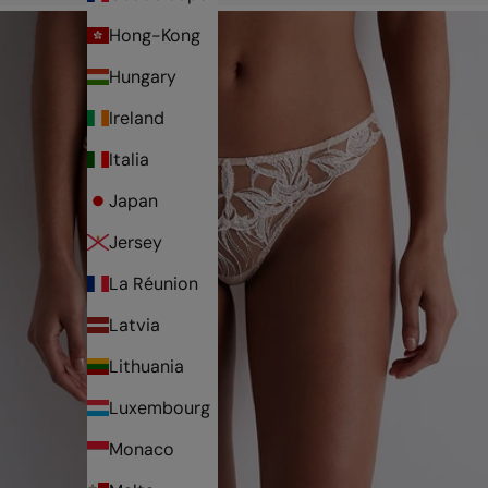
Hong-Kong
Hungary
Ireland
Italia
Japan
Jersey
La Réunion
Latvia
Lithuania
Luxembourg
Monaco