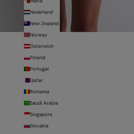
Malta
Nederland
New Zealand
Norway
Österreich
Poland
Portugal
Qatar
Romania
Saudi Arabia
Singapore
Slovakia