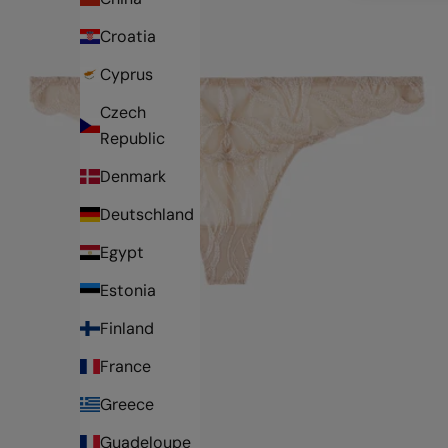
Croatia
Cyprus
Czech
Republic
Denmark
Deutschland
Egypt
Estonia
Finland
France
Greece
Guadeloupe