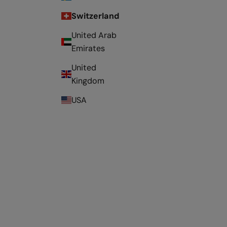
Switzerland
United Arab
Emirates
United
Kingdom
USA