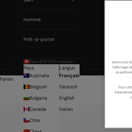
Homme
Prêt-à-porter
Suisse (CHF CHF)
Français
Notre site e
Pays
Langue
l’affichage 
sa pertine
Australia
Français
Panier
Belgium
Deutsch
Pour obt
Paramètres
Bulgaria
English
c
Canada
Italian
Chile
China