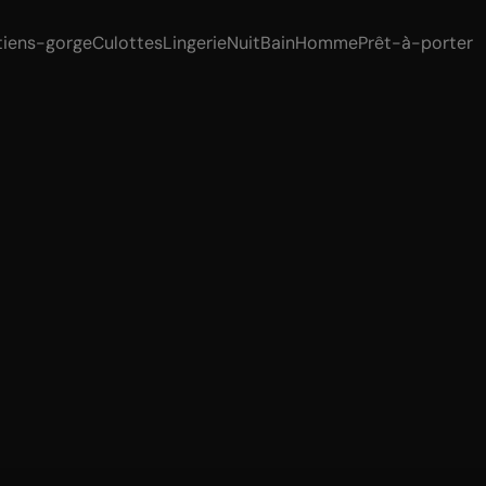
tiens-gorge
Culottes
Lingerie
Nuit
Bain
Homme
Prêt-à-porter