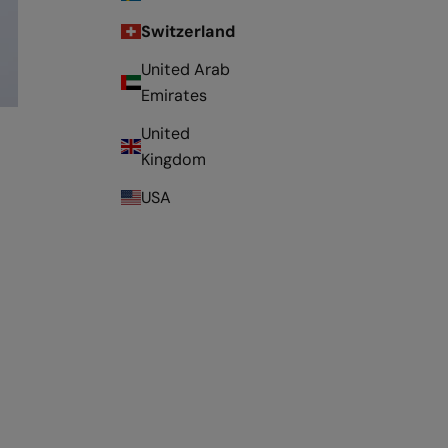
Switzerland
United Arab
Emirates
United
Kingdom
USA