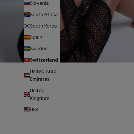
Slovenia
South Africa
South Korea
Spain
Sweden
Switzerland
United Arab
Emirates
United
Kingdom
USA