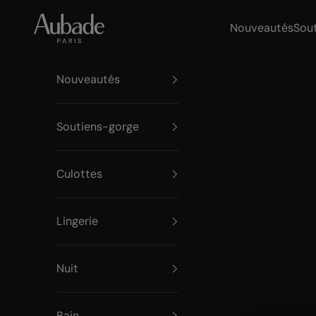
Passer au contenu
Aubade Paris
Nouveautés
Sou
Nouveautés
Soutiens-gorge
Culottes
Lingerie
Nuit
Bain