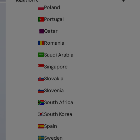
Avis
Poland
Portugal
Qatar
Romania
Saudi Arabia
Singapore
Slovakia
Slovenia
South Africa
South Korea
Spain
Sweden