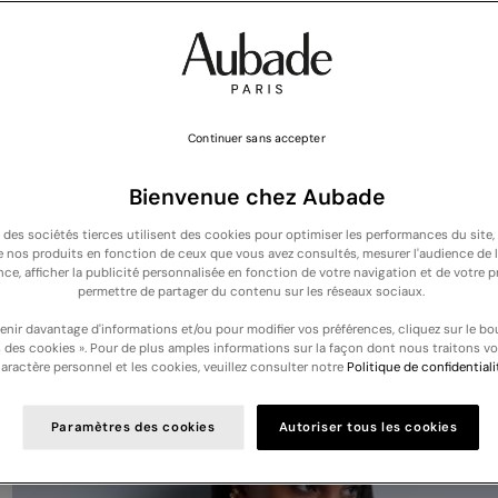
Continuer sans accepter
Bienvenue chez Aubade
t des sociétés tierces utilisent des cookies pour optimiser les performances du site,
de nos produits en fonction de ceux que vous avez consultés, mesurer l'audience de l
NOUVELLE COLLECTION : Découvrez nos nouveautés lingerie et nuit -
Découvri
nce, afficher la publicité personnalisée en fonction de votre navigation et de votre pr
permettre de partager du contenu sur les réseaux sociaux.
Votre panier est vide
enir davantage d'informations et/ou pour modifier vos préférences, cliquez sur le bo
 des cookies ». Pour de plus amples informations sur la façon dont nous traitons v
aractère personnel et les cookies, veuillez consulter notre
Politique de confidentiali
Paramètres des cookies
Autoriser tous les cookies