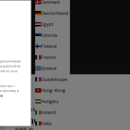
Denmark
Deutschland
Egypt
Estonia
Finland
France
 personnaliser
a publicité et
Greece
r
ofil et vous
Guadeloupe
uton sur «
Hong-Kong
os données à
té.
Hungary
By the Sea
Ireland
Tunique
Italia
4H69_BLAK