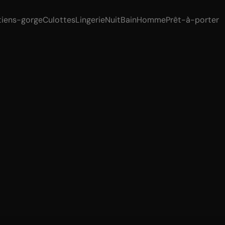
tiens-gorge
Culottes
Lingerie
Nuit
Bain
Homme
Prêt-à-porter