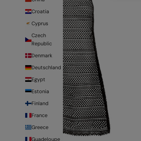
Croatia
Cyprus
Czech
Republic
Denmark
Deutschland
Egypt
Estonia
Finland
France
Greece
Guadeloupe