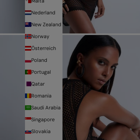
Malta
Nederland
New Zealand
Norway
Österreich
Poland
Portugal
Qatar
Romania
Saudi Arabia
Singapore
Slovakia