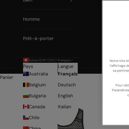
Homme
Prêt-à-porter
Suisse (CHF CHF)
Français
Notre site e
Pays
Langue
l’affichage 
sa pertine
Australia
Français
Panier
Belgium
Deutsch
Pour obt
Paramètres
Bulgaria
English
c
Canada
Italian
Chile
China