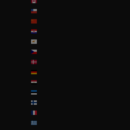
Canada
Chile
China
Croatia
Cyprus
Czech Republic
Denmark
Deutschland
Egypt
Estonia
Finland
France
Greece