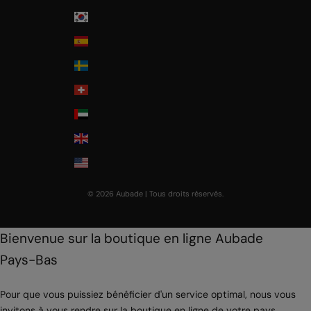
South Korea
Spain
Sweden
Switzerland
United Arab Emirates
United Kingdom
USA
© 2026 Aubade | Tous droits réservés.
Bienvenue sur la boutique en ligne Aubade
Pays-Bas
Pour que vous puissiez bénéficier d'un service optimal, nous vous
invitons à vous rendre sur la boutique en ligne de votre pays.