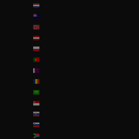
Nederland
New Zealand
Norway
Österreich
Poland
Portugal
Qatar
Romania
Saudi Arabia
Singapore
Slovakia
Slovenia
South Africa