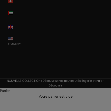
Switzerland
United Arab
Emirates
United
Kingdom
USA
Français
Langue
Français
Nederlands
English
NOUVELLE COLLECTION : Découvrez nos nouveautés lingerie et nuit -
Découvrir
Panier
Votre panier est vide