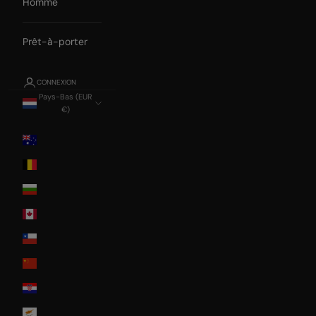
Homme
Prêt-à-porter
CONNEXION
Pays-Bas (EUR
€)
Pays
Australia
Belgium
Bulgaria
Canada
Chile
China
Croatia
Cyprus