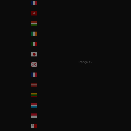
Guadeloupe
Hong-Kong
Hungary
Ireland
Italia
Japan
Français
Jersey
Langue
La Réunion
Français
Latvia
Nederlands
Lithuania
English
Luxembourg
Monaco
Malta