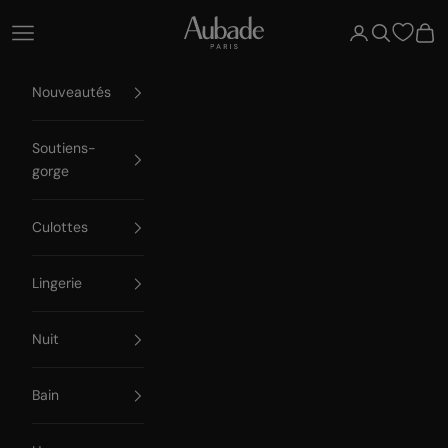
Passer au contenu
Aubade Paris
Ouvrir la navigation
Ouvrir le compte
Ouvrir la re
Voir 
Nouveautés
Soutiens-
gorge
Culottes
Lingerie
Nuit
Bain