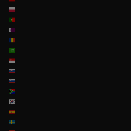
Poland
Portugal
Qatar
Romania
Saudi Arabia
Singapore
Slovakia
Slovenia
South Africa
South Korea
Spain
Sweden