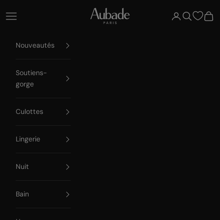
Passer au contenu
Aubade Paris
Ouvrir la navigation
Ouvrir le compte
Ouvrir la re
Voir 
Nouveautés
Soutiens-
gorge
Culottes
Lingerie
Nuit
Bain