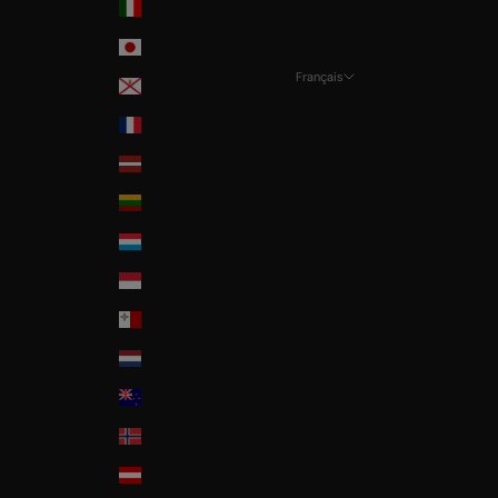
Italia
Japan
Français
Jersey
Langue
La Réunion
Français
Latvia
Nederlands
Lithuania
English
Luxembourg
Monaco
Malta
Nederland
New Zealand
Norway
Österreich