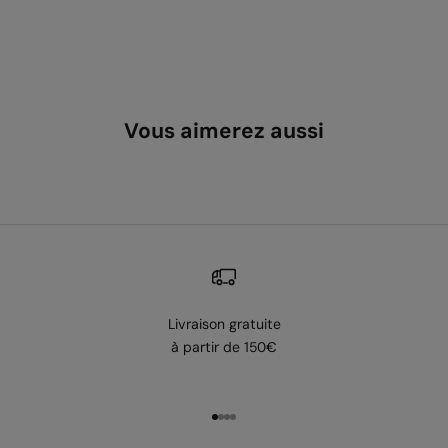
Vous aimerez aussi
Livraison gratuite
à partir de 150€
Aller à l'élément 1
Aller à l'élément 2
Aller à l'élément 3
Aller à l'élément 4