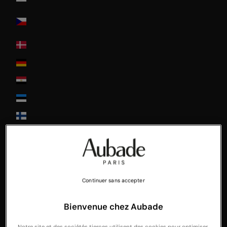
Czech
Republic
Denmark
Deutschland
Egypt
Estonia
Finland
France
Greece
Guadeloupe
Continuer sans accepter
Hong-Kong
Hungary
Bienvenue chez Aubade
Ireland