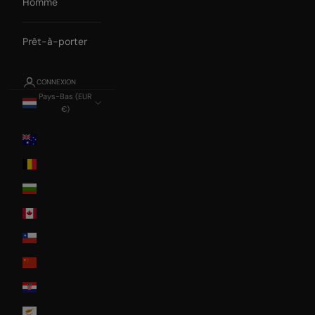
Homme
Prêt-à-porter
CONNEXION
Pays-Bas (EUR
€)
Pays
Australia
Belgium
Bulgaria
Canada
Chile
China
Croatia
Cyprus