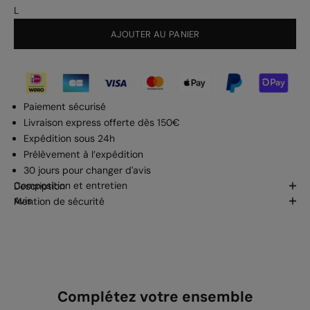
L
AJOUTER AU PANIER
Paiement sécurisé
Livraison express offerte dès 150€
Expédition sous 24h
Prélèvement à l’expédition
30 jours pour changer d'avis
Composition et entretien
Description
Avis
Mention de sécurité
Complétez votre ensemble