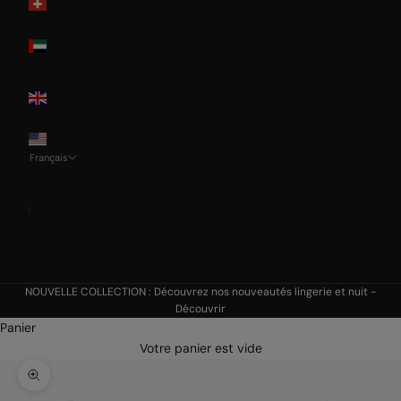
Switzerland
United Arab
Emirates
United
Kingdom
USA
Français
Langue
Français
Nederlands
English
NOUVELLE COLLECTION : Découvrez nos nouveautés lingerie et nuit -
Découvrir
Panier
Votre panier est vide
Zoomer sur l'image