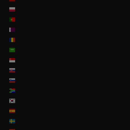
Poland
Portugal
Qatar
Romania
Saudi Arabia
Singapore
Slovakia
Slovenia
South Africa
South Korea
Spain
Sweden