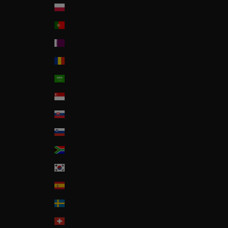
Poland
Portugal
Qatar
Romania
Saudi Arabia
Singapore
Slovakia
Slovenia
South Africa
South Korea
Spain
Sweden
Switzerland