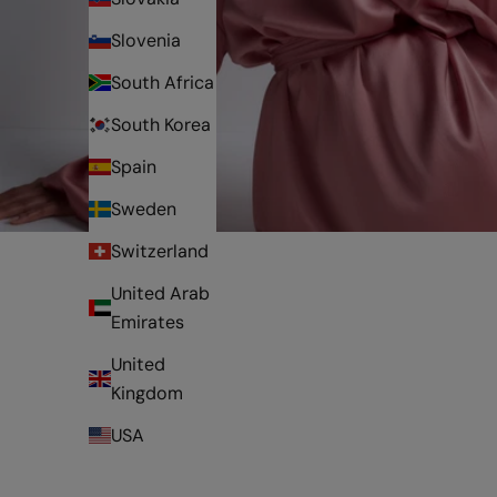
Slovenia
South Africa
South Korea
Spain
Sweden
Switzerland
United Arab
Emirates
United
Kingdom
USA