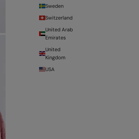
Sweden
Switzerland
United Arab
Emirates
United
Kingdom
USA