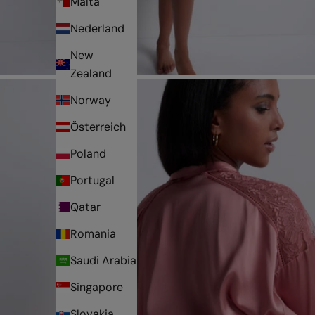
Malta
Nederland
New
Zealand
Norway
Österreich
Poland
Portugal
Qatar
Romania
Saudi Arabia
Singapore
Slovakia