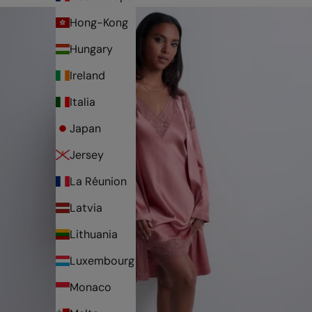
Hong-Kong
Hungary
Ireland
Italia
Japan
Jersey
La Réunion
Latvia
Lithuania
Luxembourg
Monaco