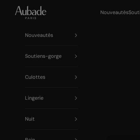
Passer au contenu
Aubade Paris
Nouveautés
Sout
Nouveautés
Soutiens-gorge
Culottes
Lingerie
Nuit
Bain