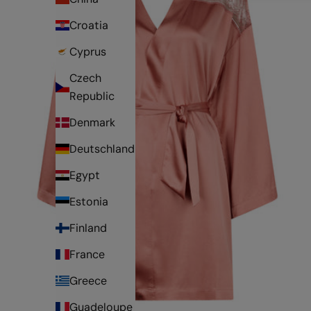
Croatia
Cyprus
Czech
Republic
Denmark
Deutschland
Egypt
Estonia
Finland
France
Greece
Guadeloupe