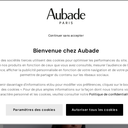
Continuer sans accepter
Bienvenue chez Aubade
t des sociétés tierces utilisent des cookies pour optimiser les performances du site,
de nos produits en fonction de ceux que vous avez consultés, mesurer l'audience de l
NOUVELLE COLLECTION :
Découvrez nos nouveautés lingerie, bain et nuit
nce, afficher la publicité personnalisée en fonction de votre navigation et de votre pr
permettre de partager du contenu sur les réseaux sociaux.
Votre panier est vide
enir davantage d'informations et/ou pour modifier vos préférences, cliquez sur le bo
 des cookies ». Pour de plus amples informations sur la façon dont nous traitons v
aractère personnel et les cookies, veuillez consulter notre
Politique de confidentiali
Paramètres des cookies
Autoriser tous les cookies