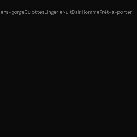
iens-gorge
Culottes
Lingerie
Nuit
Bain
Homme
Prêt-à-porter