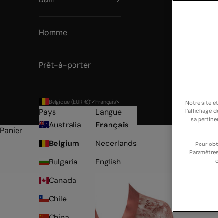
Homme
Prêt-à-porter
Belgique (EUR €)
Français
Notre site e
Pays
Langue
l’affichage 
sa pertine
Australia
Français
Panier
Belgium
Nederlands
Pour obt
Paramètres
Bulgaria
English
c
Canada
Chile
China