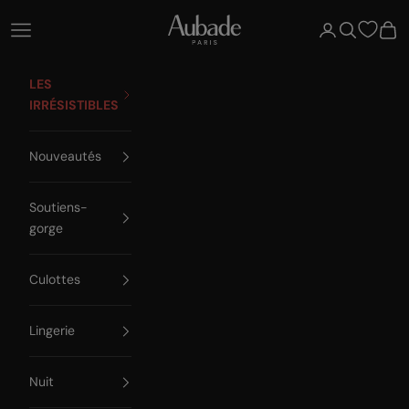
Passer au contenu
Aubade Paris
Ouvrir la navigation
Ouvrir le compte
Ouvrir la re
Voir 
LES
IRRÉSISTIBLES
Nouveautés
Soutiens-
gorge
Culottes
Lingerie
Nuit