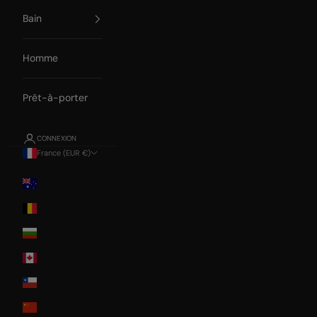
Bain
Homme
Prêt-à-porter
CONNEXION
France (EUR €)
Pays
Australia
Belgium
Bulgaria
Canada
Chile
China