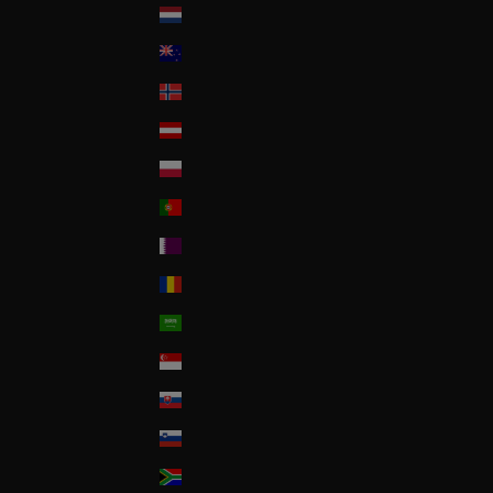
Nederland
New Zealand
Norway
Österreich
Poland
Portugal
Qatar
Romania
Saudi Arabia
Singapore
Slovakia
Slovenia
South Africa