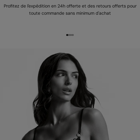
Profitez de l'expédition en 24h offerte et des retours offerts pour
toute commande sans minimum d'achat
Aller à l'élément 1
Aller à l'élément 2
Aller à l'élément 3
Aller à l'élément 4