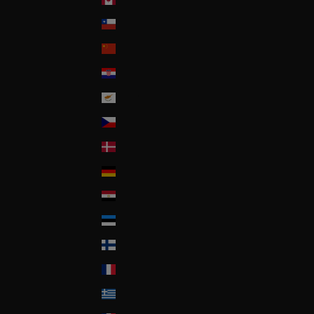
Chile
China
Croatia
Cyprus
Czech Republic
Denmark
Deutschland
Egypt
Estonia
Finland
France
Greece