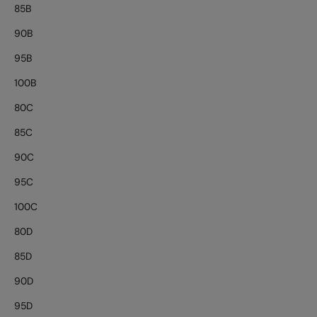
85B
90B
95B
100B
80C
85C
90C
95C
100C
80D
85D
90D
95D