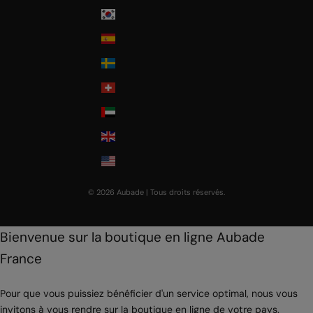
South Korea
Spain
Sweden
Switzerland
United Arab Emirates
United Kingdom
USA
© 2026 Aubade | Tous droits réservés.
Bienvenue sur la boutique en ligne Aubade
France
Pour que vous puissiez bénéficier d'un service optimal, nous vous
invitons à vous rendre sur la boutique en ligne de votre pays.