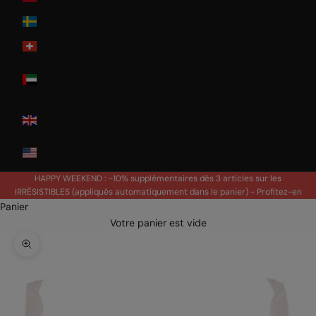
Sweden
Switzerland
United Arab
Emirates
United
Kingdom
USA
HAPPY WEEKEND : -10% supplémentaires dès 3 articles sur les
IRRÉSISTIBLES (appliqués automatiquement dans le panier) -
Profitez-en
Panier
Votre panier est vide
Zoomer sur l'image