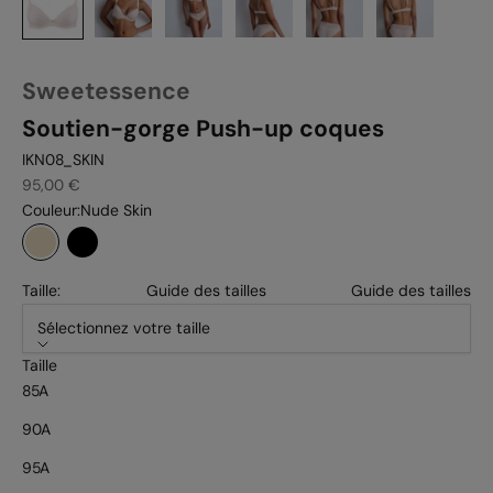
Sweetessence
Soutien-gorge Push-up coques
IKN08_SKIN
Prix de vente
95,00 €
Couleur:
Nude Skin
Nude Skin
Noir
Taille:
Guide des tailles
Guide des tailles
Sélectionnez votre taille
Taille
85A
90A
95A