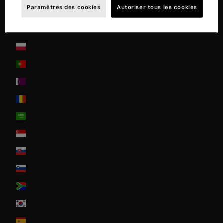
Paramètres des cookies
Autoriser tous les cookies
Norway
Österreich
Poland
Portugal
Qatar
Romania
Saudi Arabia
Singapore
Slovakia
Slovenia
South Africa
South Korea
Spain