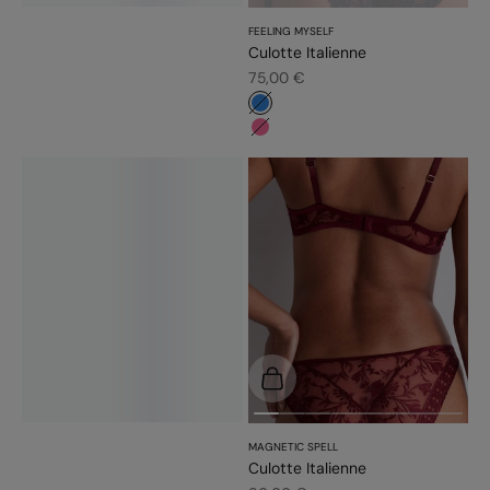
FEELING MYSELF
Culotte Italienne
Prix de vente
75,00 €
#3483d7
#f5689a
Choisir les options
MAGNETIC SPELL
Culotte Italienne