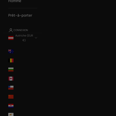
Homme
Prêt-à-porter
CONNEXION
Autriche (EUR
€)
Pays
Australia
Belgium
Bulgaria
Canada
Chile
China
Croatia
Cyprus