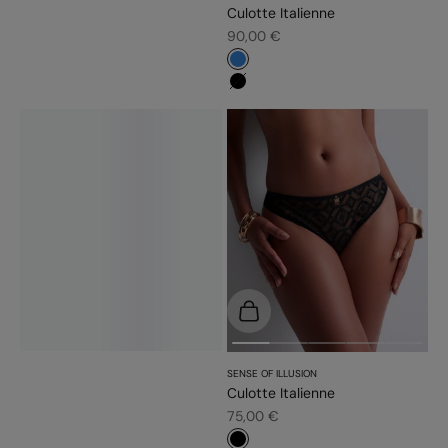
Culotte Italienne
Prix de vente
90,00 €
#3483d7
#000000
Choisir les options
SENSE OF ILLUSION
Culotte Italienne
Prix de vente
75,00 €