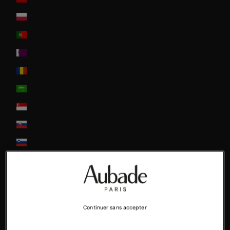
Poland
Portugal
Qatar
Romania
Saudi Arabia
Singapore
Slovakia
Slovenia
South Africa
South Korea
Spain
Continuer sans accepter
Sweden