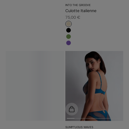
INTO THE GROOVE
Culotte Italienne
Prix de vente
75,00 €
#e9dbc2
#000000
#779d56
#7f56bb
Choisir les options
SUMPTUOUS WAVES