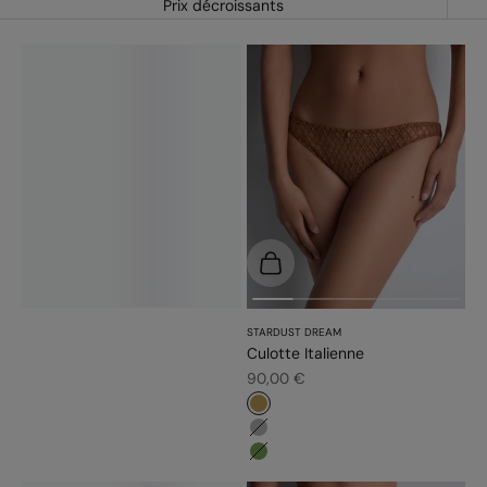
Prix décroissants
Choisir les options
STARDUST DREAM
Culotte Italienne
Prix de vente
90,00 €
#bb9b54
#b6b6b6
#779d56