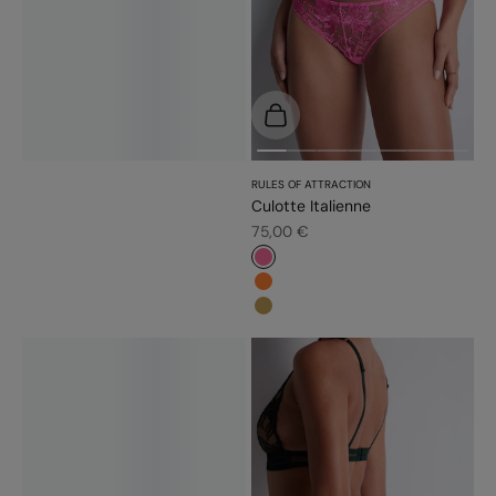
Choisir les options
RULES OF ATTRACTION
Culotte Italienne
Prix de vente
75,00 €
#f5689a
#fd7c31
#bb9b54