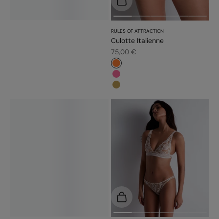
RULES OF ATTRACTION
Culotte Italienne
Prix de vente
75,00 €
#fd7c31
#f5689a
#bb9b54
Choisir les options