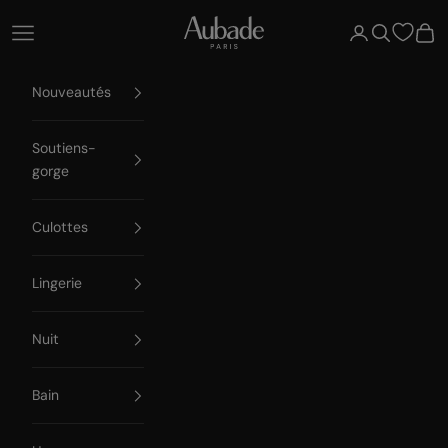
Passer au contenu
Aubade Paris
Ouvrir la navigation
Ouvrir le compte
Ouvrir la re
Voir 
Nouveautés
Soutiens-
gorge
Culottes
Lingerie
Nuit
Bain