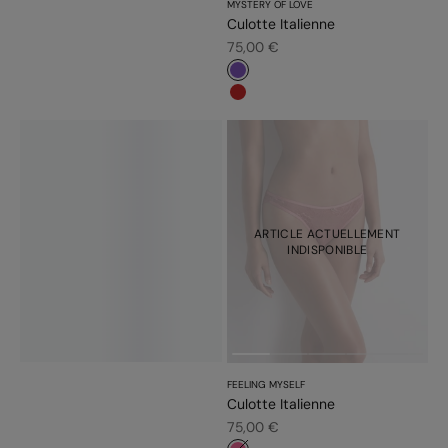
MYSTERY OF LOVE
Culotte Italienne
Prix de vente
75,00 €
#7f56bb
#c52828
ARTICLE ACTUELLEMENT
INDISPONIBLE
FEELING MYSELF
Culotte Italienne
Prix de vente
75,00 €