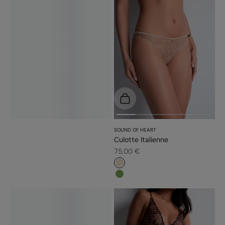
Choisir les options
SOUND OF HEART
Culotte Italienne
Prix de vente
75,00 €
#e9dbc2
#779d56