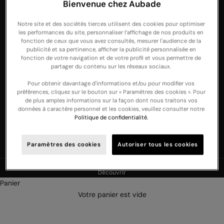
Switzerland
Bienvenue chez Aubade
United Arab
Notre site et des sociétés tierces utilisent des cookies pour optimiser
Emirates
les performances du site, personnaliser l’affichage de nos produits en
fonction de ceux que vous avez consultés, mesurer l'audience de la
United
publicité et sa pertinence, afficher la publicité personnalisée en
fonction de votre navigation et de votre profil et vous permettre de
Kingdom
partager du contenu sur les réseaux sociaux.
USA
Pour obtenir davantage d'informations et/ou pour modifier vos
Français
préférences, cliquez sur le bouton sur « Paramètres des cookies ». Pour
Langue
de plus amples informations sur la façon dont nous traitons vos
Français
données à caractère personnel et les cookies, veuillez consulter notre
Politique de confidentialité.
Deutsch
English
Paramètres des cookies
Autoriser tous les cookies
NOUVELLE COLLECTION : Découvrez nos nouveautés lingerie et nuit -
Découvrir
Panier
Votre panier est vide