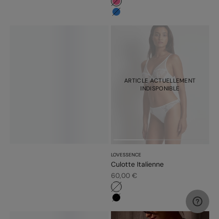
#f5689a
#3483d7
ARTICLE ACTUELLEMENT
INDISPONIBLE
LOVESSENCE
Culotte Italienne
Prix de vente
60,00 €
#ffffff
#000000