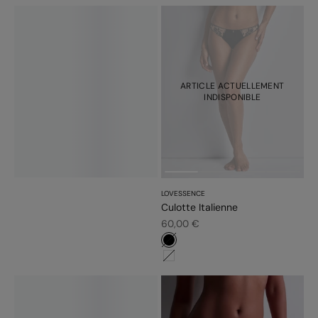
ARTICLE ACTUELLEMENT
INDISPONIBLE
LOVESSENCE
Culotte Italienne
Prix de vente
60,00 €
#000000
#ffffff