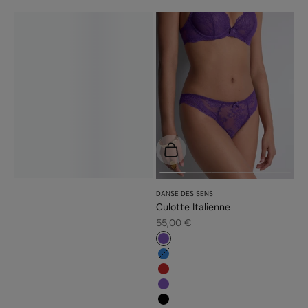
Choisir les options
DANSE DES SENS
Culotte Italienne
Prix de vente
55,00 €
#7f56bb
#3483d7
#c52828
#7f56bb
#000000