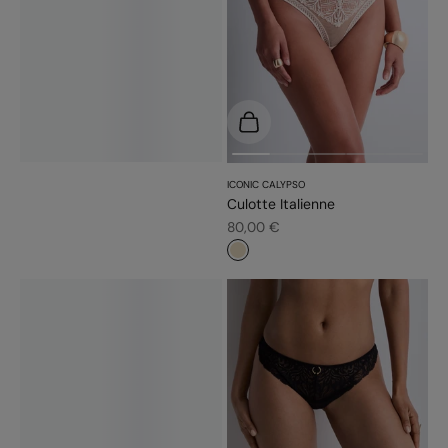
Choisir les options
ICONIC CALYPSO
Culotte Italienne
Prix de vente
80,00 €
#e9dbc2