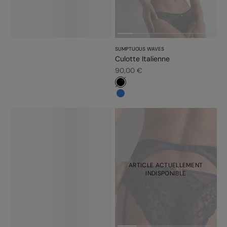
SUMPTUOUS WAVES
Culotte Italienne
Prix de vente
90,00 €
#000000
#3483d7
ARTICLE ACTUELLEMENT
INDISPONIBLE