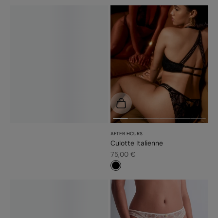
Choisir les options
AFTER HOURS
Culotte Italienne
Prix de vente
75,00 €
#000000