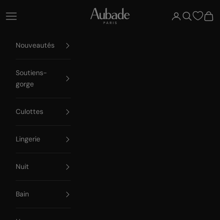
Passer au contenu
Aubade Paris
Ouvrir la navigation
Ouvrir le compte
Ouvrir la re
Voir 
Nouveautés
Soutiens-
gorge
Culottes
Lingerie
Nuit
Bain