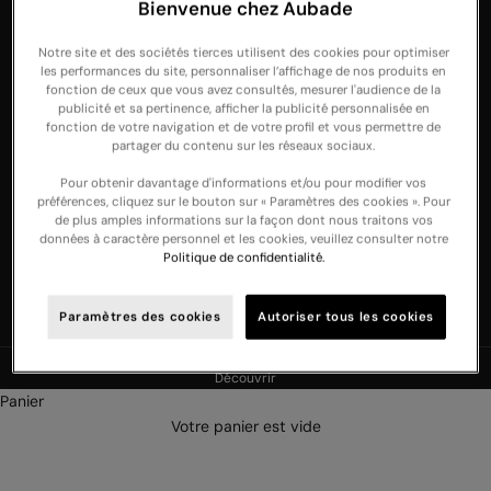
Switzerland
Bienvenue chez Aubade
United Arab
Notre site et des sociétés tierces utilisent des cookies pour optimiser
Emirates
les performances du site, personnaliser l’affichage de nos produits en
fonction de ceux que vous avez consultés, mesurer l'audience de la
United
publicité et sa pertinence, afficher la publicité personnalisée en
fonction de votre navigation et de votre profil et vous permettre de
Kingdom
partager du contenu sur les réseaux sociaux.
USA
Pour obtenir davantage d'informations et/ou pour modifier vos
Français
préférences, cliquez sur le bouton sur « Paramètres des cookies ». Pour
Langue
de plus amples informations sur la façon dont nous traitons vos
Français
données à caractère personnel et les cookies, veuillez consulter notre
Politique de confidentialité.
Deutsch
English
Paramètres des cookies
Autoriser tous les cookies
NOUVELLE COLLECTION : Découvrez nos nouveautés lingerie et nuit -
Découvrir
Panier
Votre panier est vide
NOTRE HISTOIRE