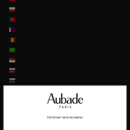
Poland
Portugal
Qatar
Romania
Saudi Arabia
Singapore
Slovakia
Slovenia
South Africa
South Korea
Spain
Continuer sans accepter
Sweden