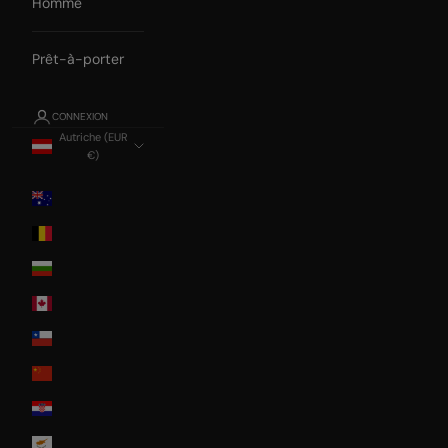
Homme
Prêt-à-porter
CONNEXION
Autriche (EUR
€)
Pays
Australia
Belgium
Bulgaria
Canada
Chile
China
Croatia
Cyprus